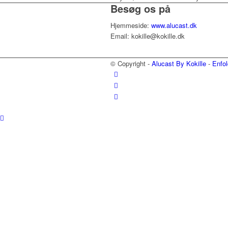
Besøg os på
Hjemmeside:
www.alucast.dk
Email: kokille@kokille.dk
© Copyright -
Alucast By Kokille
-
Enfol