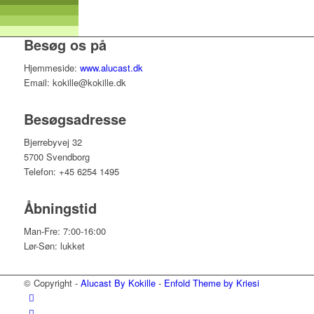
Besøg os på
Hjemmeside:
www.alucast.dk
Email: kokille@kokille.dk
Besøgsadresse
Bjerrebyvej 32
5700 Svendborg
Telefon: +45 6254 1495
Åbningstid
Man-Fre: 7:00-16:00
Lør-Søn: lukket
© Copyright -
Alucast By Kokille
-
Enfold Theme by Kriesi